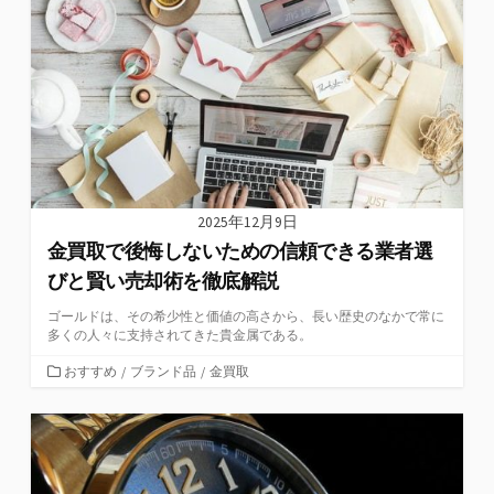
リ
ー
2025年12月9日
金買取で後悔しないための信頼できる業者選
びと賢い売却術を徹底解説
ゴールドは、その希少性と価値の高さから、長い歴史のなかで常に
多くの人々に支持されてきた貴金属である。
カ
おすすめ
/
ブランド品
/
金買取
テ
ゴ
リ
ー