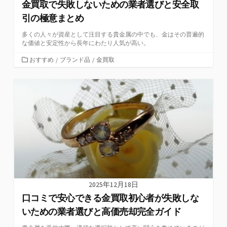
金買取で失敗しないための業者選びと安全取
引の極意まとめ
多くの人々が資産として注目する貴金属の中でも、金はその普遍的
な価値と安定性から長年にわたり人気が高い。
カ
おすすめ
/
ブランド品
/
金買取
テ
ゴ
リ
ー
2025年12月18日
口コミで安心できる金買取初心者が失敗しな
いための業者選びと高価売却完全ガイド