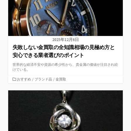
2025年12月6日
失敗しない金買取の全知識相場の見極め方と
安心できる業者選びのポイント
世界的な経済不安や資源の希少性から、貴金属の価値が注目され続
けている。
カ
おすすめ
/
ブランド品
/
金買取
テ
ゴ
リ
ー