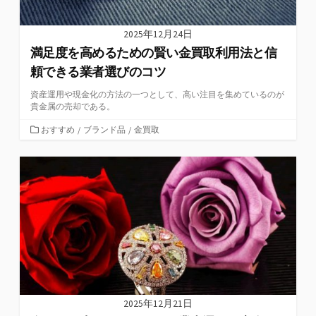
2025年12月24日
満足度を高めるための賢い金買取利用法と信
頼できる業者選びのコツ
資産運用や現金化の方法の一つとして、高い注目を集めているのが
貴金属の売却である。
カ
おすすめ
/
ブランド品
/
金買取
テ
ゴ
リ
ー
2025年12月21日