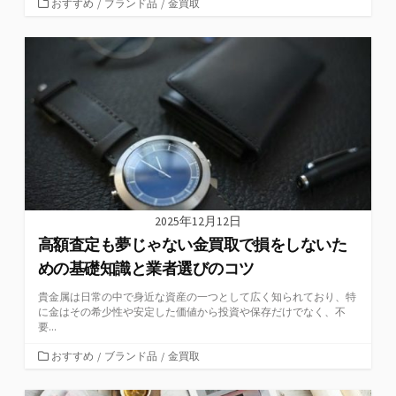
カ
おすすめ
/
ブランド品
/
金買取
テ
ゴ
リ
ー
2025年12月12日
高額査定も夢じゃない金買取で損をしないた
めの基礎知識と業者選びのコツ
貴金属は日常の中で身近な資産の一つとして広く知られており、特
に金はその希少性や安定した価値から投資や保存だけでなく、不
要...
カ
おすすめ
/
ブランド品
/
金買取
テ
ゴ