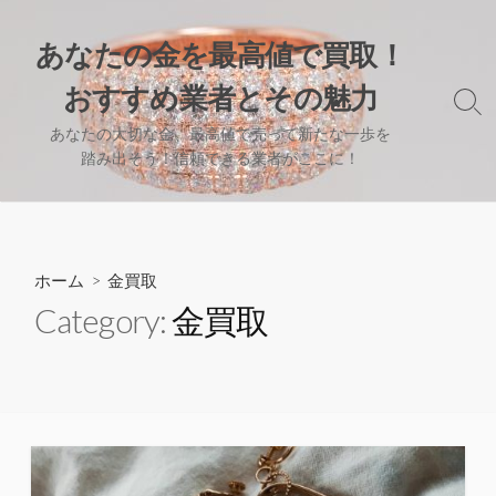
コ
ン
あなたの金を最高値で買取！
テ
おすすめ業者とその魅力
ン
検
ツ
索
あなたの大切な金、最高値で売って新たな一歩を
へ
切
踏み出そう！信頼できる業者がここに！
り
ス
替
キ
え
ッ
プ
ホーム
> 金買取
Category:
金買取