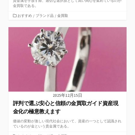
貴金属を手放す際、適切な選択肢として高い関心を集めているのが
金買取である。
カ
おすすめ
/
ブランド品
/
金買取
テ
ゴ
リ
ー
2025年12月15日
評判で選ぶ安心と信頼の金買取ガイド資産現
金化の極意教えます
価値の変動が激しい現代社会において、資産の一つとして認識され
ているのが金という貴金属である。