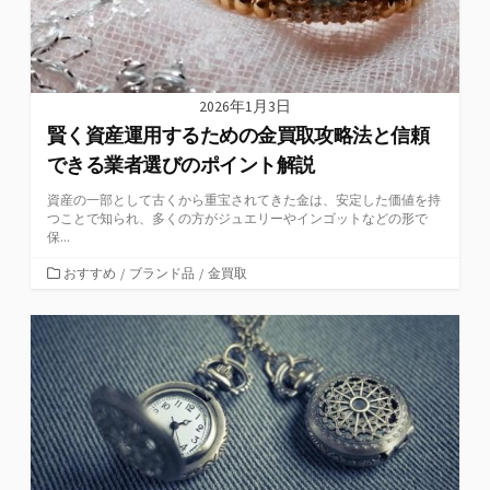
2026年1月3日
賢く資産運用するための金買取攻略法と信頼
できる業者選びのポイント解説
資産の一部として古くから重宝されてきた金は、安定した価値を持
つことで知られ、多くの方がジュエリーやインゴットなどの形で
保...
カ
おすすめ
/
ブランド品
/
金買取
テ
ゴ
リ
ー