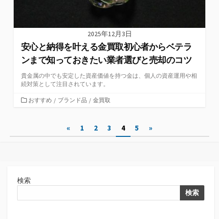
2025年12月3日
安心と納得を叶える金買取初心者からベテラ
ンまで知っておきたい業者選びと売却のコツ
貴金属の中でも安定した資産価値を持つ金は、個人の資産運用や相
続対策として注目されています。
カ
おすすめ
/
ブランド品
/
金買取
テ
ゴ
投
«
1
2
3
4
5
»
リ
ー
稿
の
ペ
検索
ー
検索
ジ