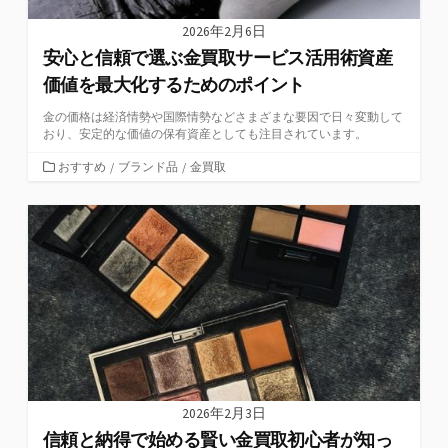
2026年2月6日
安心と信頼で選ぶ金買取サービス活用術資産
価値を最大化するためのポイント
金の価格は経済情勢や国際情勢などさまざまな要因で日々変動して
おり、安定的な価値の保有資産としても注目されています。
カ
おすすめ
/
ブランド品
/
金買取
テ
ゴ
リ
ー
2026年2月3日
信頼と納得で始める賢い金買取初心者が知っ