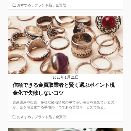
カ
おすすめ
/
ブランド品
/
金買取
テ
ゴ
リ
ー
2026年1月21日
信頼できる金買取業者と賢く選ぶポイント現
金化で失敗しないコツ
資産運用や投資、多様な経済情勢の中で高い注目を集めているの
が、金を現金化する手段の一つである買取サービスである。
カ
おすすめ
/
ブランド品
/
金買取
テ
ゴ