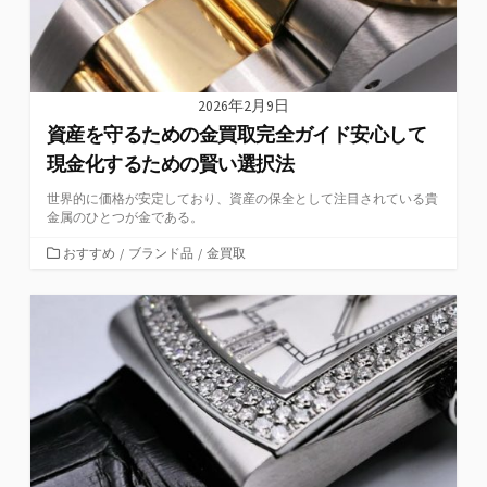
2026年2月9日
資産を守るための金買取完全ガイド安心して
現金化するための賢い選択法
世界的に価格が安定しており、資産の保全として注目されている貴
金属のひとつが金である。
カ
おすすめ
/
ブランド品
/
金買取
テ
ゴ
リ
ー