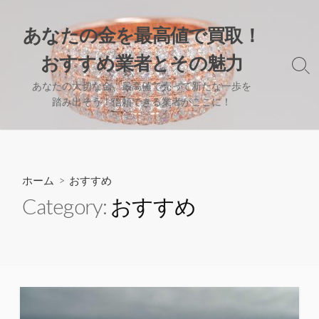
コ
ン
あなたの金を最高値で買取！
テ
おすすめ業者とその魅力
ン
検
ツ
索
あなたの大切な金、最高値で売って新たな一歩を
へ
切
踏み出そう！信頼できる業者がここに！
り
ス
替
キ
え
ッ
プ
ホーム
> おすすめ
Category:
おすすめ