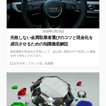
2026年1月15日
失敗しない金買取業者選びのコツと現金化を
成功させるための知識徹底解説
資産運用や現金化の手段として、金は長い歴史の中で安定した価値
を持つ存在とされてきた。
カ
おすすめ
/
ブランド品
/
金買取
テ
ゴ
リ
ー