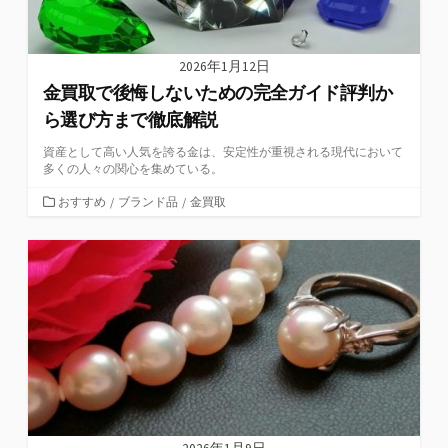
2026年1月12日
金買取で後悔しないための完全ガイド評判か
ら選び方まで徹底解説
資産として高い人気を誇る金は、安定性が重視される現代において
多くの人々の関心を集めている。
カ
おすすめ
/
ブランド品
/
金買取
テ
ゴ
リ
ー