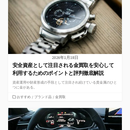
リ
ー
2026年1月18日
安全資産として注目される金買取を安心して
利用するためのポイントと評判徹底解説
資産運用や財産形成の手段として注目され続けている貴金属のひと
つに金がある。
カ
おすすめ
/
ブランド品
/
金買取
テ
ゴ
リ
ー