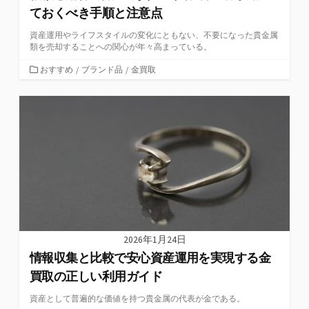
ておくべき手順と注意点
資産運用やライフスタイルの変化にともない、不要になった貴金属
類を売却することへの関心が年々高まっている。
カ
おすすめ
/
ブランド品
/
金買取
テ
ゴ
リ
ー
2026年1月24日
情報収集と比較で安心資産運用を実現する金
買取の正しい利用ガイド
資産として普遍的な価値を持つ貴金属の代表が金である。