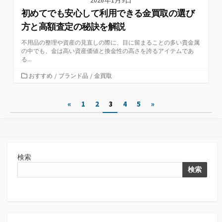
2026年1月9日
初めてでも安心して利用できる金買取の選び
方と高額査定の秘訣を解説
不用品の整理や資産の見直しの際に、目に留まることの多い貴金属
の中でも、金は高い資産価値と換金性の高さを誇るアイテムであ
る...
カ
おすすめ
/
ブランド品
/
金買取
テ
ゴ
投
«
1
2
3
4
5
»
リ
ー
稿
の
ペ
検索
ー
検索
ジ
送