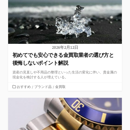
2026年2月12日
初めてでも安心できる金買取業者の選び方と
後悔しないポイント解説
資産の見直しや不用品の整理といった生活の変化に伴い、貴金属の
現金化を検討する人が増えている。
カ
おすすめ
/
ブランド品
/
金買取
テ
ゴ
リ
ー