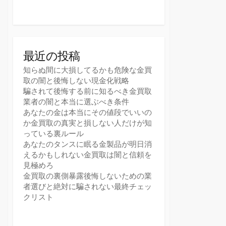
最近の投稿
知らぬ間に大損してるかも危険な金買
取の闇と後悔しない現金化戦略
騙されて後悔する前に知るべき金買取
業者の闇と本当に選ぶべき条件
あなたの金は本当にその値段でいいの
か金買取の真実と損しない人だけが知
っている裏ルール
あなたのタンスに眠る金製品が明日消
えるかもしれない金買取は闇と信頼を
見極めろ
金買取の裏側暴露後悔しないための業
者選びと絶対に騙されない最終チェッ
クリスト