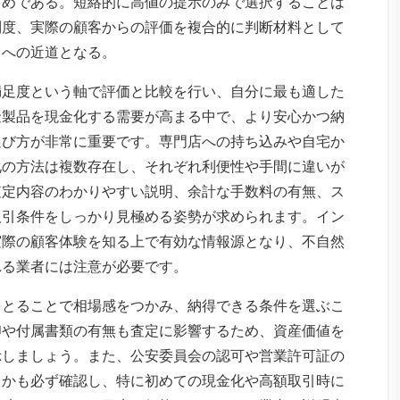
すめである。短絡的に高値の提示のみで選択することは
制度、実際の顧客からの評価を複合的に判断材料として
引への近道となる。
満足度という軸で評価と比較を行い、自分に最も適した
金製品を現金化する需要が高まる中で、より安心かつ納
選び方が非常に重要です。専門店への持ち込みや自宅か
化の方法は複数存在し、それぞれ利便性や手間に違いが
査定内容のわかりやすい説明、余計な手数料の有無、ス
取引条件をしっかり見極める姿勢が求められます。イン
実際の顧客体験を知る上で有効な情報源となり、不自然
れる業者には注意が必要です。
をとることで相場感をつかみ、納得できる条件を選ぶこ
印や付属書類の有無も査定に影響するため、資産価値を
示しましょう。また、公安委員会の認可や営業許可証の
るかも必ず確認し、特に初めての現金化や高額取引時に