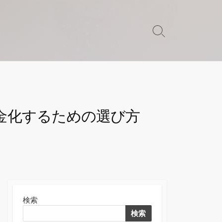
検
索
切
り
替
え
金化するための選び方
検索
検索