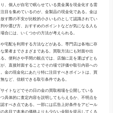
より、個人が自宅で眠らせている貴金属を現金化する需
ら注目を集めているのが、金製品の現金化である。金は
手放す際の不安が比較的小さいものとして認識されてい
評判や選び方、おすすめのポイントなどが気になる人も
る場合には、いくつかの方法が考えられる。
みや宅配を利用する方法などがある。専門店は各地に存
きな業者までさまざまである。買取方法にも対面や出
れる。便利さや手間の観点では、店舗に足を運ばずとも
だが、直接対面することでその場で評価や取引内容への
る。金の現金化にあたり特に注目すべきポイントは、買
有無など、信頼できる取引条件である。
ブサイトなどでその日の金の買取相場を公開している
かつ具体的に査定内容を説明してもらえるか、不明点を
確認すべき点である。一部には広告上好条件をアピール
額の名目で本来の価格よりも少ない金額を提示してくる