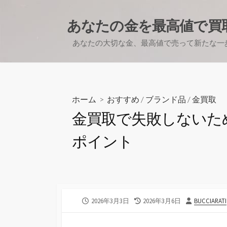
コ
ン
あなたの金を最高値で買
テ
あなたの大切な金、最高値で売って新たな一
ン
ツ
へ
ス
キ
ホーム
>
おすすめ
/
ブランド品
/
金買取
ッ
金買取で失敗しないた
プ
ポイント
公
最
投
2026年3月3日
2026年3月6日
BUCCIARATI
開
終
稿
日
更
者