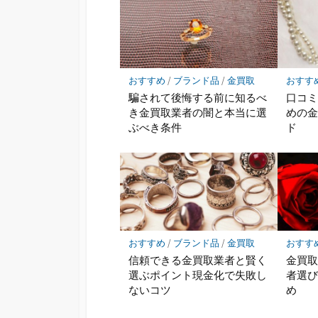
おすすめ
/
ブランド品
/
金買取
おすす
騙されて後悔する前に知るべ
口コ
き金買取業者の闇と本当に選
めの
ぶべき条件
ド
おすすめ
/
ブランド品
/
金買取
おすす
信頼できる金買取業者と賢く
金買
選ぶポイント現金化で失敗し
者選
ないコツ
め