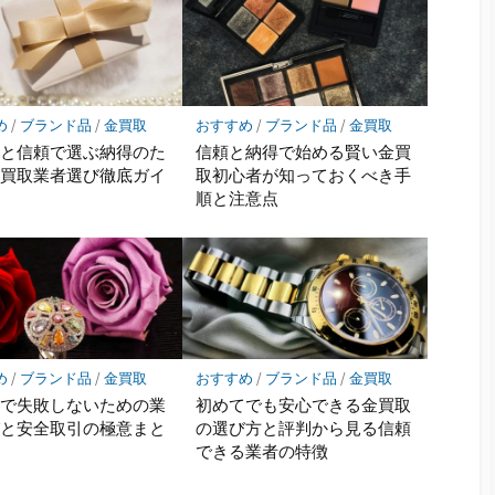
め
/
ブランド品
/
金買取
おすすめ
/
ブランド品
/
金買取
ミと信頼で選ぶ納得のた
信頼と納得で始める賢い金買
金買取業者選び徹底ガイ
取初心者が知っておくべき手
順と注意点
め
/
ブランド品
/
金買取
おすすめ
/
ブランド品
/
金買取
取で失敗しないための業
初めてでも安心できる金買取
びと安全取引の極意まと
の選び方と評判から見る信頼
できる業者の特徴