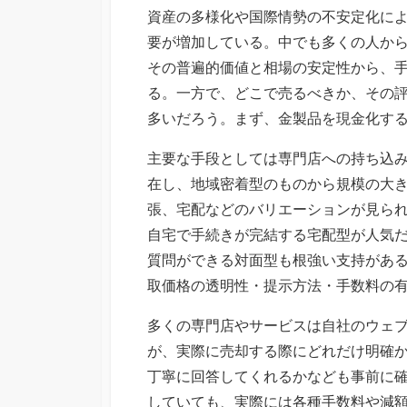
新
資産の多様化や国際情勢の不安定化に
日
要が増加している。
中でも多くの人か
その普遍的価値と相場の安定性から、
る。一方で、どこで売るべきか、その
多いだろう。まず、金製品を現金化す
主要な手段としては専門店への持ち込
在し、地域密着型のものから規模の大
張、宅配などのバリエーションが見ら
自宅で手続きが完結する宅配型が人気
質問ができる対面型も根強い支持があ
取価格の透明性・提示方法・手数料の
多くの専門店やサービスは自社のウェ
が、実際に売却する際にどれだけ明確
丁寧に回答してくれるかなども事前に
していても、実際には各種手数料や減