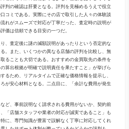
の評判の確認は肝要となる。評判を見極めるうえで役立
や口コミである。実際にその店で取引した人々の体験談
の流れがスムーズで対応が丁寧だった、査定時の説明が
の評価は信頼できる目安の一つだ。
たり、査定後に謎の減額説明があったりという否定的な
える。また、いくつかの異なる店舗の評判を比較し、無
を取ることも大切である。おすすめの金買取先の条件を
格の算出根拠が明確で説明責任を果たすこと」が挙げら
動するため、リアルタイムで正確な価格情報を提示し、
ころが安心材料となる。二点目に、「余計な費用が発生
料など、事前説明なく請求される費用がないか、契約前
て、「店舗スタッフや業者の対応が誠実であること」も
は特に、専門知識が豊富で誤解なく丁寧に対応してくれ
一貫したサポート体制が整っているかどうかの評判も、