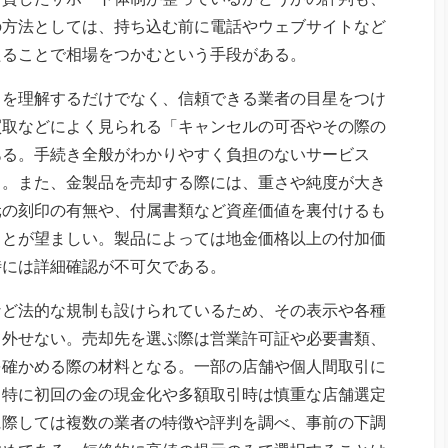
の方法としては、持ち込む前に電話やウェブサイトなど
たることで相場をつかむという手段がある。
きを理解するだけでなく、信頼できる業者の目星をつけ
買取などによく見られる「キャンセルの可否やその際の
ある。手続き全般がわかりやすく負担のないサービス
る。また、金製品を売却する際には、重さや純度が大き
元の刻印の有無や、付属書類など資産価値を裏付けるも
ことが望ましい。製品によっては地金価格以上の付加価
時には詳細確認が不可欠である。
など法的な規制も設けられているため、その表示や各種
て外せない。売却先を選ぶ際は営業許可証や必要書類、
を確かめる際の材料となる。一部の店舗や個人間取引に
、特に初回の金の現金化や多額取引時は慎重な店舗選定
に際しては複数の業者の特徴や評判を調べ、事前の下調